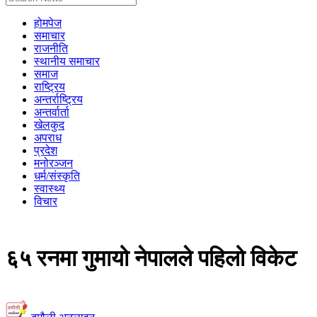
होमपेज
समाचार
राजनीति
स्थानीय समाचार
समाज
राष्ट्रिय
अन्तर्राष्ट्रिय
अन्तर्वार्ता
खेलकुद
अपराध
प्रदेश
मनोरञ्जन
धर्म/संस्कृति
स्वास्थ्य
विचार
६५ रनमा गुमायो नेपालले पहिलो विकेट