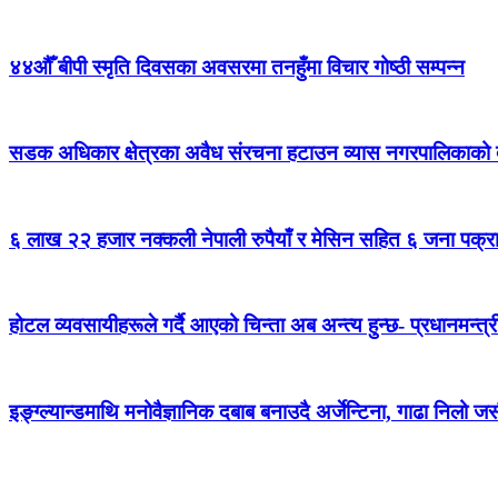
४४औँ बीपी स्मृति दिवसका अवसरमा तनहुँमा विचार गोष्ठी सम्पन्न
सडक अधिकार क्षेत्रका अवैध संरचना हटाउन व्यास नगरपालिकाको द
६ लाख २२ हजार नक्कली नेपाली रुपैयाँ र मेसिन सहित ६ जना पक्र
होटल व्यवसायीहरूले गर्दै आएको चिन्ता अब अन्त्य हुन्छ- प्रधानमन्त्र
इङ्ग्ल्यान्डमाथि मनोवैज्ञानिक दबाब बनाउदै अर्जेन्टिना, गाढा निलो 