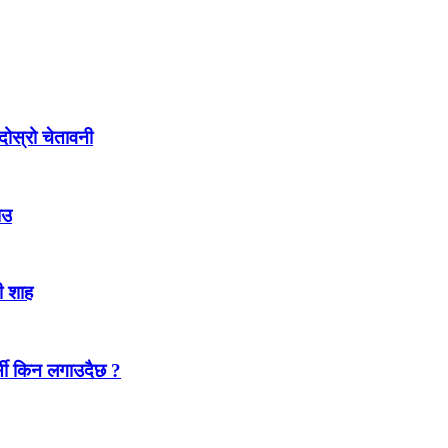
ोस्रो चेतावनी
ाउ
ी शाह
जर्सी किन लगाउदैछ ?