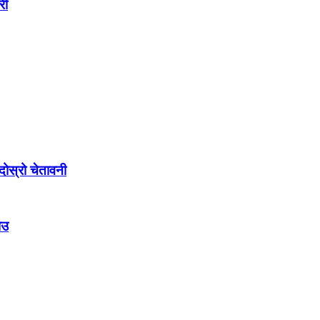
री
ोस्रो चेतावनी
ाउ