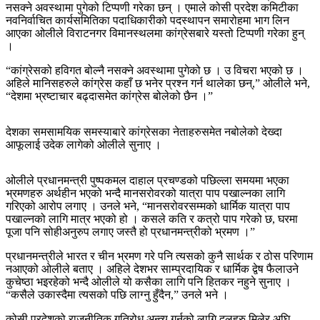
नसक्ने अवस्थामा पुगेको टिप्पणी गरेका छन् । एमाले कोसी प्रदेश कमिटीका
नवनिर्वाचित कार्यसमितिका पदाधिकारीको पदस्थापन समारोहमा भाग लिन
आएका ओलीले विराटनगर विमानस्थलमा कांग्रेसबारे यस्तो टिप्पणी गरेका हुन्
।
“कांग्रेसको हविगत बोल्नै नसक्ने अवस्थामा पुगेको छ । उ विचरा भएको छ ।
अहिले मानिसहरुले कांग्रेस कहाँ छ भनेर प्रश्न गर्न थालेका छन्,” ओलीले भने,
“देशमा भ्रष्टाचार बढ्दासमेत कांग्रेस बोलेको छैन ।”
देशका समसामयिक समस्याबारे कांग्रेसका नेताहरुसमेत नबोलेको देख्दा
आफूलाई उदेक लागेको ओलीले सुनाए ।
ओलीले प्रधानमन्त्री पुष्पकमल दाहाल प्रचण्डको पछिल्ला समयमा भएका
भ्रमणहरु अर्थहीन भएको भन्दै मानसरोवरको यात्रा पाप पखाल्नका लागि
गरिएको आरोप लगाए । उनले भने, “मानसरोवरसम्मको धार्मिक यात्रा पाप
पखाल्नको लागि मात्र भएको हो । कसले कति र कत्रो पाप गरेको छ, घरमा
पूजा पनि सोहीअनुरुप लगाए जस्तै हो प्रधानमन्त्रीको भ्रमण ।”
प्रधानमन्त्रीले भारत र चीन भ्रमण गरे पनि त्यसको कुनै सार्थक र ठोस परिणाम
नआएको ओलीले बताए । अहिले देशभर साम्प्रदायिक र धार्मिक द्वेष फैलाउने
कुचेष्ठा भइरहेको भन्दै ओलीले यो कसैका लागि पनि हितकर नहुने सुनाए ।
“कसैले उकास्दैमा त्यसको पछि लाग्नु हुँदैन,” उनले भने ।
कोसी प्रदेशको राजनीतिक गतिरोध अन्त्य गर्नको लागि दलहरु मिलेर अघि