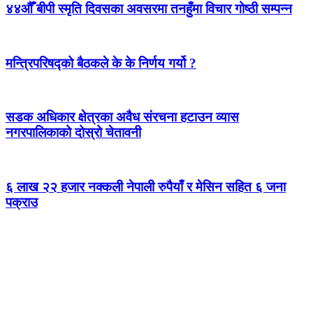
४४औँ बीपी स्मृति दिवसका अवसरमा तनहुँमा विचार गोष्ठी सम्पन्न
मन्त्रिपरिषद्को बैठकले के के निर्णय गर्यो ?
सडक अधिकार क्षेत्रका अवैध संरचना हटाउन व्यास
नगरपालिकाको दोस्रो चेतावनी
६ लाख २२ हजार नक्कली नेपाली रुपैयाँ र मेसिन सहित ६ जना
पक्राउ