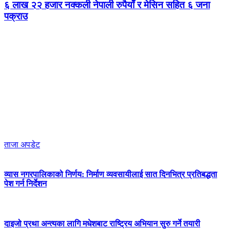
६ लाख २२ हजार नक्कली नेपाली रुपैयाँ र मेसिन सहित ६ जना
पक्राउ
ताजा अपडेट
व्यास नगरपालिकाको निर्णय: निर्माण व्यवसायीलाई सात दिनभित्र प्रतिबद्धता
पेश गर्न निर्देशन
दाइजो प्रथा अन्त्यका लागि मधेशबाट राष्ट्रिय अभियान सुरु गर्ने तयारी