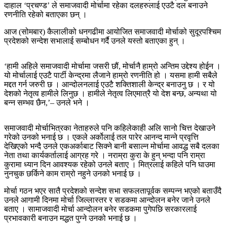
दाहाल ‘प्रचण्ड’ ले समाजवादी मोर्चामा रहेका दलहरुलाई एउटै दल बनाउने
रणनीति रहेको बताएका छन् ।
आज (सोमबार) कैलालीको धनगढीमा आयोजित समाजवादी मोर्चाको सुदूरपश्चिम
प्रदेशको सन्देश सभालाई सम्बोधन गर्दै उनले यस्तो बताएका हुन् ।
‘हामी अहिले समाजवादी मोर्चामा जसरी छौं, मोर्चानै हाम्रो अन्तिम उद्देश्य होईन ।
यो मोर्चालाई एउटै पार्टी केन्द्रमा लैजाने हाम्रो रणनीति हो । यसमा हामी सबैले
मद्दत गर्न जरुरी छ । आन्दोलनलाई एउटै शक्तिशाली केन्द्र बनाउनु छ । र यो
देशको नेतृत्व हामीले लिनुछ । हामीले नेतृत्व लिएमात्रै यो देश बन्छ, अन्यथा यो
बन्न सम्भव छैन,’– उनले भने ।
समाजवादी मोर्चाभित्रका नेताहरुले पनि कहिलेकाही अलि सानो चित्त देखाउने
गरेको उनको भनाई छ । एकले अर्कोलाई तल पारेर आनन्द मान्ने प्रवृत्ति
देखिएको भन्दै उनले एकअर्काबाट सिक्ने बानी बसाल्न मोर्चामा आवद्ध सबै दलका
नेता तथा कार्यकर्तालाई आग्रह गरे । नराम्रा कुरा के हुन् भन्दा पनि राम्रा
कुरामा ध्यान दिन आवश्यक रहेको उनले बताए । मित्रलाई कहिले पनि घाउमा
नुनचुक छर्किने काम राम्रो नहुने उनको भनाई छ ।
मोर्चा गठन भएर सातै प्रदेशको सन्देश सभा सफलतापूर्वक सम्पन्न भएको बताउँदै
उनले आगामी दिनमा मोर्चा जिल्लास्तर र सडकमा आन्दोलन बनेर जाने उनले
बताए । सामाजवादी मोर्चा आन्दोलन बनेर सडकमा पुगेपछि सरकारलाई
प्रभावकारी बनाउन मद्धत पुग्ने उनको भनाई छ ।