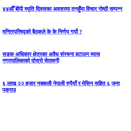
४४औँ बीपी स्मृति दिवसका अवसरमा तनहुँमा विचार गोष्ठी सम्पन्न
मन्त्रिपरिषद्को बैठकले के के निर्णय गर्यो ?
सडक अधिकार क्षेत्रका अवैध संरचना हटाउन व्यास
नगरपालिकाको दोस्रो चेतावनी
६ लाख २२ हजार नक्कली नेपाली रुपैयाँ र मेसिन सहित ६ जना
पक्राउ