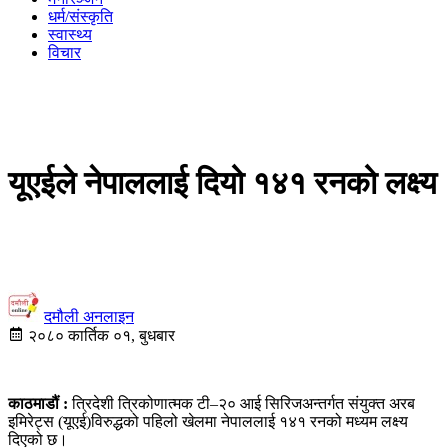
धर्म/संस्कृति
स्वास्थ्य
विचार
यूएईले नेपाललाई दियो १४१ रनको लक्ष्य
दमौली अनलाइन
२०८० कार्तिक ०१, बुधबार
काठमाडौं :
त्रिदेशी त्रिकोणात्मक टी–२० आई सिरिजअन्तर्गत संयुक्त अरब
इमिरेट्स (यूएई)विरुद्धको पहिलो खेलमा नेपाललाई १४१ रनको मध्यम लक्ष्य
दिएको छ।