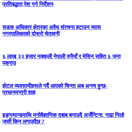
प्रतिबद्धता पेश गर्न निर्देशन
सडक अधिकार क्षेत्रका अवैध संरचना हटाउन व्यास
नगरपालिकाको दोस्रो चेतावनी
६ लाख २२ हजार नक्कली नेपाली रुपैयाँ र मेसिन सहित ६ जना
पक्राउ
होटल व्यवसायीहरूले गर्दै आएको चिन्ता अब अन्त्य हुन्छ-
प्रधानमन्त्री शाह
इङ्ग्ल्यान्डमाथि मनोवैज्ञानिक दबाब बनाउदै अर्जेन्टिना, गाढा निलो
जर्सी किन लगाउदैछ ?