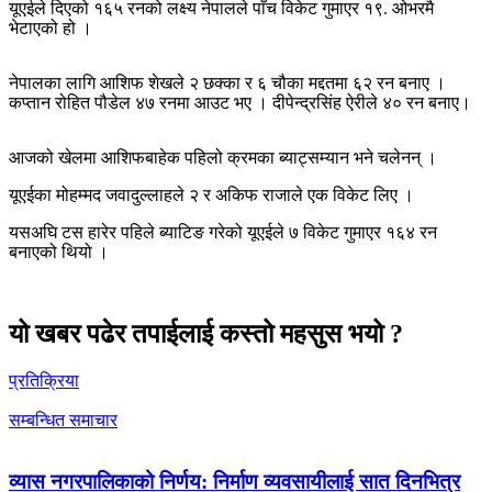
यूएईले दिएको १६५ रनको लक्ष्य नेपालले पाँच विकेट गुमाएर १९. ओभरमै
भेटाएको हो ।
नेपालका लागि आशिफ शेखले २ छक्का र ६ चौका मद्दतमा ६२ रन बनाए ।
कप्तान रोहित पौडेल ४७ रनमा आउट भए । दीपेन्द्रसिंह ऐरीले ४० रन बनाए।
आजको खेलमा आशिफबाहेक पहिलो क्रमका ब्याट्सम्यान भने चलेनन् ।
यूएईका मोहम्मद जवादुल्लाहले २ र अकिफ राजाले एक विकेट लिए ।
यसअघि टस हारेर पहिले ब्याटिङ गरेको यूएईले ७ विकेट गुमाएर १६४ रन
बनाएको थियो ।
यो खबर पढेर तपाईलाई कस्तो महसुस भयो ?
प्रतिक्रिया
सम्बन्धित समाचार
व्यास नगरपालिकाको निर्णय: निर्माण व्यवसायीलाई सात दिनभित्र