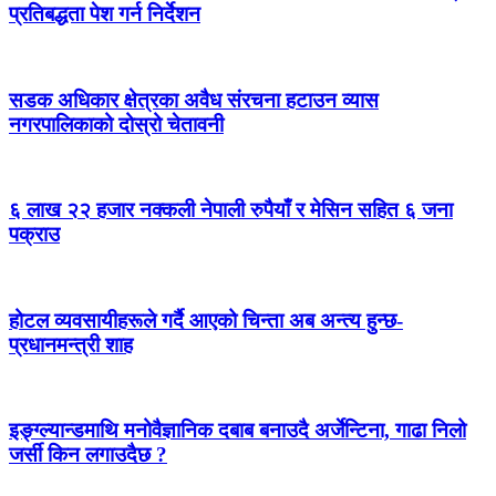
प्रतिबद्धता पेश गर्न निर्देशन
सडक अधिकार क्षेत्रका अवैध संरचना हटाउन व्यास
नगरपालिकाको दोस्रो चेतावनी
६ लाख २२ हजार नक्कली नेपाली रुपैयाँ र मेसिन सहित ६ जना
पक्राउ
होटल व्यवसायीहरूले गर्दै आएको चिन्ता अब अन्त्य हुन्छ-
प्रधानमन्त्री शाह
इङ्ग्ल्यान्डमाथि मनोवैज्ञानिक दबाब बनाउदै अर्जेन्टिना, गाढा निलो
जर्सी किन लगाउदैछ ?