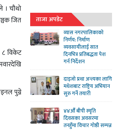
ले । चौथो
ताजा अपडेट
ाञ्चक जित
व्यास नगरपालिकाको
निर्णय: निर्माण
व्यवसायीलाई सात
ा ८ विकेट
दिनभित्र प्रतिबद्धता पेश
गर्न निर्देशन
मवारदेखि
दाइजो प्रथा अन्त्यका लागि
मधेशबाट राष्ट्रिय अभियान
नल पुग्ने
सुरु गर्ने तयारी
४४औँ बीपी स्मृति
दिवसका अवसरमा
तनहुँमा विचार गोष्ठी सम्पन्न