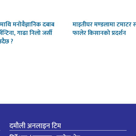
न्डमाथि मनोवैज्ञानिक दबाब
माइतीघर मण्डलामा टमाटर
जेन्टिना, गाढा निलो जर्सी
फालेर किसानको प्रदर्शन
दैछ ?
दमौली अनलाइन टिम