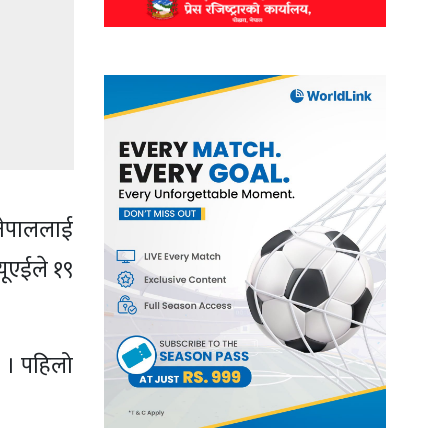
 नेपाललाई
यूएईले १९
 । पहिलो