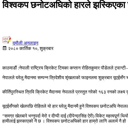
विश्वकप छनोटअघिको हारले झस्किएका छ
दमौली अनलाइन
२०८० कार्तिक १०, शुक्रबार
काठमाडौं :नेपाली राष्ट्रिय क्रिकेट टिमका कप्तान रोहितकुमार पौडेलले ट्वान
नेपालले घरेलु मैदानमा सम्पन्न त्रिदेशीय शृंखलाको फाइनलमा शुक्रबार यूएईसँग
कीर्तिपुरस्थित त्रिवि क्रिकेट मैदानमा नेपालले प्रस्तुत गरेको १६३ रनको लक्ष्
यूएईसँगको खेलपछि रोहितले यो हार घरेलु मैदानमै हुने विश्वकप छनोटअघि नेपाल
“समग्र खेलबारे भन्नुपर्दा मेरो र दीप्पी दाई (दीपेन्द्रसिंह ऐरी) विकेट महत्
हामीलाई झस्काएको नै छ । विश्वकप छनोटअघिको हार हाम्रो लागि अलार्म नै हो ।