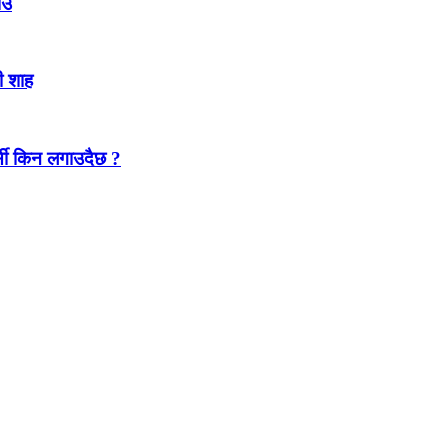
ाउ
ी शाह
जर्सी किन लगाउदैछ ?