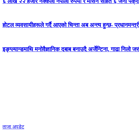
६ लाख २२ हजार नक्कली नेपाली रुपैयाँ र मेसिन सहित ६ जना पक्र
होटल व्यवसायीहरूले गर्दै आएको चिन्ता अब अन्त्य हुन्छ- प्रधानमन्त्र
इङ्ग्ल्यान्डमाथि मनोवैज्ञानिक दबाब बनाउदै अर्जेन्टिना, गाढा निलो 
ताजा अपडेट