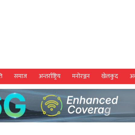
ि
समाज
अन्तर्राष्ट्रिय
मनोरञ्जन
खेलकुद
अर