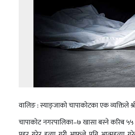
वालिङ : स्याङ्जाको चापाकोटका एक व्यक्तिले श्र
चापाकोट नगरपालिका–७ खासा बस्ने करिब ५५ वर्ष
प्रहर गरेर हत्या गरी आफूले पनि आत्महत्या गरे