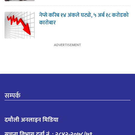
नेप्से करिब १४ अंकले घट्यो, ५ अर्ब १८ करोडको
कारोबार
सम्पर्क
दमौली अनलाइन मिडिया
सूचना विभाग दर्ता नं. : २८४२-२०७८/७९