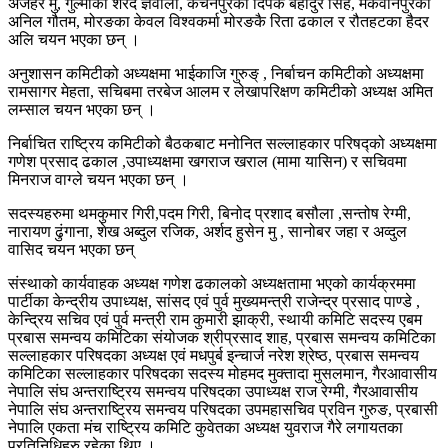
अजहर मु, गुल्मीका शरद ज्ञवाली, कंचनपुरका दिपक बहादुर सिंह, मकवानपुरका
अनिल गौतम, मोरङका केवल विश्वकर्मा मोरङकै रिता ढकाल र रौतहटका हैदर
अलि चयन भएका छन् ।
अनुशासन कमिटीको अध्यक्षमा भाईकाजि गुरुङ् , निर्बाचन कमिटीको अध्यक्षमा
रामसागर मेहता, सचिबमा तरबेज आलम र लेखापरिक्षण कमिटीको अध्यक्ष अमित
लम्साल चयन भएका छन् ।
निर्बाचित राष्ट्रिय कमिटीको बैठकबाट मनोनित सल्लाहकार परिषद्को अध्यक्षमा
गणेश प्रसाद ढकाल ,उपाध्यक्षमा खगराज खराल (मामा यासिन) र सचिवमा
मिनराज वाग्ले चयन भएका छन् ।
सदस्यहरुमा थमकुमार गिरी,पदम गिरी, बिनोद प्रशाद बसौला ,सन्तोष रेग्मी,
नारायण ढुंगाना, शेख अब्दुल रजिक, अर्शद हुसेन मु , सानोबर जहा र अव्दुल
वासिद चयन भएका छन्
संस्थाको कार्यवाहक अध्यक्ष गणेश ढकालको अध्यक्षतामा भएको कार्यक्रममा
पार्टीका केन्द्रीय उपाध्यक्ष, सांसद एवं पुर्व मुख्यमन्त्री राजेन्द्र प्रसाद पाण्डे ,
केन्द्रिय सचिव एवं पुर्व मन्त्री राम कुमारी झाक्री, स्थायी कमिटि सदस्य एबम
प्रबास समन्वय कमिटिका संयोजक श्रीप्रसाद शाह, प्रबास समन्वय कमिटिका
सल्लाहकार परिषदका अध्यक्ष एवं मधपुर्ब इन्चार्ज नरेश श्रेष्ठ, प्रबास समन्वय
कमिटिका सल्लाहकार परिषदका सदस्य मोहमद मुक्तादा मुसलमान, गैरआवासीय
नेपालि संघ अन्तराष्ट्रिय समन्वय परिषदका उपाध्यक्ष राज रेग्मी, गैरआवासीय
नेपालि संघ अन्तराष्ट्रिय समन्वय परिषदका उपमहासचिव प्रविन गुरुङ, प्रबासी
नेपालि एकता मंच राष्ट्रिय कमिटि कुवेतका अध्यक्ष युवराज गैरे लगायतका
प्रतिनिधिहरु रहेका थिए ।