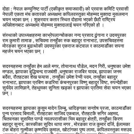
दोहा : नेपाल कम्युनिष्ट पार्टी (एकीकृत समाजवादी) को प्रवास कमिटि प्रवासी
नेपाली एकता मंच कतारको अध्यक्षमा कपिलवस्तुका मोहम्मद मुक्तदा मुसलमान
चयन भएका छन् । शुक्रवार कतार स्थित दोहामा भएको छैठौ राष्ट्रिय
अधिवेशनबाट अध्यक्षमा मोहम्मद मुक्तदालाई चयन गरिएको हो ।
संस्थाको उपाध्यक्षहरुमा काभ्रेपलान्चोकका नन्द प्रसाद ढुंगाना र उदयपुरका
राम कुमारी तामाङ , सचिवमा तनहुँका रुक बहादुर रानाभाट, उपसचिवहरुमा
मोरङका सुरज बुढाथोकी उदयपुरका एकराज कटवाल र काठमाडौंका सपना
महर्जन चयन भएका छन् ।
सदस्यहरुमा तनहुँका हेम आले मगर, तोयानाथ पौडेल, मदन गिरी, धनुषाका उमेश
मण्डल, झापाका बुद्धिचन्द राजबंशी ,धनुषाका राजबिर यादब, झापाका जनम
बर्देवा, रौतहटका शेख फयास , तनहुँका उमेश रेग्मी पदम, तनहुँका बहादुर
रानाभाट, झापाका प्रबिण कडरिया कंचनपुरका विष्णु बहादुर विष्ट, रुपन्देहीका
सुर्यदेव लामिछाने, तेहथुमका सुनिता खड्का र झापाका प्रतिमा सेवा चयन भएका
छन् ।
सदस्यहरुमा झापाका कुसुम मादेन लिम्बु, धादिङ्गका सन्तोष प्रजा, काठमाडौंका
पुन्य प्रसाद बिमाली, रौतहटका साजिद एकबाल, रौतहटकै सगिर अहमद,
चितवनका सुसमित पाण्डे नवलपरासीका भिम बहादुर क्षेत्री, तनहुँका किरण
बहादुर सुनार, कास्कीका सुदिप थापा मगर , मोरङका राज कुमार दर्जि, ईलामका
टंक बोहरा गुल्मीका कृष्णदिप कुमाल, खोटांगका पुष्प लामा, कपिलवस्तुका मसउद