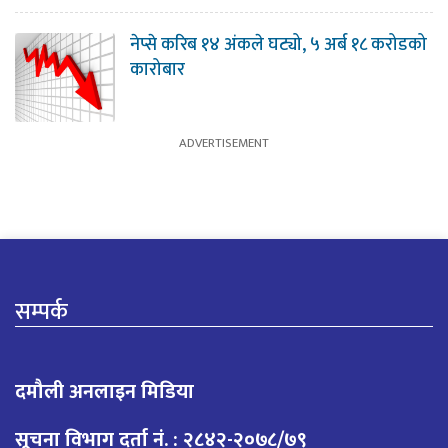
नेप्से करिब १४ अंकले घट्यो, ५ अर्ब १८ करोडको
कारोबार
सम्पर्क
दमौली अनलाइन मिडिया
सूचना विभाग दर्ता नं. : २८४२-२०७८/७९