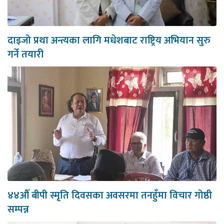
दाइजो प्रथा अन्त्यका लागि मधेशबाट राष्ट्रिय अभियान सुरु
गर्ने तयारी
४४औँ बीपी स्मृति दिवसका अवसरमा तनहुँमा विचार गोष्ठी
सम्पन्न