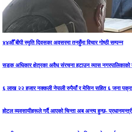
४४औँ बीपी स्मृति दिवसका अवसरमा तनहुँमा विचार गोष्ठी सम्पन्न
सडक अधिकार क्षेत्रका अवैध संरचना हटाउन व्यास नगरपालिकाको द
६ लाख २२ हजार नक्कली नेपाली रुपैयाँ र मेसिन सहित ६ जना पक्र
होटल व्यवसायीहरूले गर्दै आएको चिन्ता अब अन्त्य हुन्छ- प्रधानमन्त्र