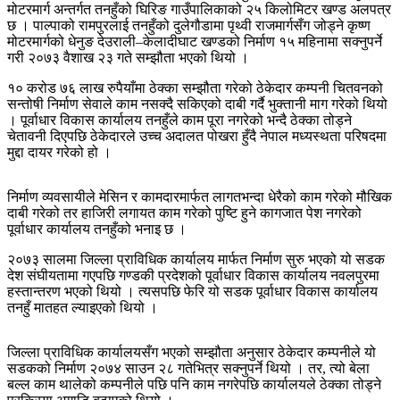
मोटरमार्ग अन्तर्गत तनहुँको घिरिङ गाउँपालिकाको २५ किलोमिटर खण्ड अलपत्र
छ । पाल्पाको रामपुरलाई तनहुँको दुलेगौडामा पृथ्वी राजमार्गसँग जोड्ने कृष्ण
मोटरमार्गको धेनुङ देउराली–केलादीघाट खण्डको निर्माण १५ महिनामा सक्नुपर्ने
गरी २०७३ वैशाख २३ गते सम्झौता भएको थियो ।
१० करोड ७६ लाख रुपैयाँमा ठेक्का सम्झौता गरेको ठेकेदार कम्पनी चितवनको
सन्तोषी निर्माण सेवाले काम नसक्दै सकिएको दाबी गर्दै भुक्तानी माग गरेको थियो
। पूर्वाधार विकास कार्यालय तनहुँले काम पूरा नगरेको भन्दै ठेक्का तोड्ने
चेतावनी दिएपछि ठेकेदारले उच्च अदालत पोखरा हुँदै नेपाल मध्यस्थता परिषदमा
मुद्दा दायर गरेको हो ।
निर्माण व्यवसायीले मेसिन र कामदारमार्फत लागतभन्दा धेरैको काम गरेको मौखिक
दाबी गरेको तर हाजिरी लगायत काम गरेको पुष्टि हुने कागजात पेश नगरेको
पूर्वाधार कार्यालय तनहुँको भनाइ छ ।
२०७३ सालमा जिल्ला प्राविधिक कार्यालय मार्फत निर्माण सुरु भएको यो सडक
देश संघीयतामा गएपछि गण्डकी प्रदेशको पूर्वाधार विकास कार्यालय नवलपुरमा
हस्तान्तरण भएको थियो । त्यसपछि फेरि यो सडक पूर्वाधार विकास कार्यालय
तनहुँ मातहत ल्याइएको थियो ।
जिल्ला प्राविधिक कार्यालयसँग भएको सम्झौता अनुसार ठेकेदार कम्पनीले यो
सडकको निर्माण २०७४ साउन २८ गतेभित्र सक्नुपर्ने थियो । तर, त्यो बेला
बल्ल काम थालेको कम्पनीले पछि पनि काम नगरेपछि कार्यालयले ठेक्का तोड्ने