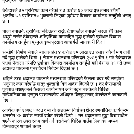
प्रक्रिया अगाडि बढाएको थियो ।
ठेकेदारले ७५ प्रतिशत काम गरेको र ७ करोड ६० लाख ३७ हजार रुपैयाँ
९करिब ७१ प्रतिशत० भुक्तानी लिएको पूर्वाधार विकास कार्यालय तनहुँको भनाइ
छ ।
नाला बनाउने, ट्राफिक संकेतहरु राख्ने, टेवापर्खाल बनाउने जस्ता धेरै काम
अधुरो राखेर ठेकेदारले क्षतिपूर्तिको मागसहित मुद्धा हालेको पूर्वाधार विकास
कार्यालय तनहुँका प्रमुख कृष्णप्रसाद आचार्यले जानकारी दिए ।
सन्तोषी निर्माण सेवाले ब्याजसहित ४ करोड २५ लाख २७ हजार रुपैयाँ माग दाबी
गर्दै मुद्धा हालेको थियो । नेपाल मध्यस्थता परिषदले २०७९ चैत ९ गते ठेकेदारकै
पक्षमा फैसला गरेपछि पूर्वाधार विकास कार्यालय तनहुँले यही वैशाख ११ गते उच्च
अदालत पाटनमा पुनरावेदन निवेदन दिएको छ ।
अहिले उच्च अदालत पाटनले मध्यस्थता परिषदको फैसला बदर गर्दै सम्झौता
अनुसार काम गरेपछि मात्र भुक्तानी दिन आदेश दिएको छ । तर फैसलाको
पूर्णपाठ नआएकाले फैसला कार्यान्वयन अघि बढ्न नसकेको घिरिङ
गाउँपालिकाका प्रमुख प्रशासकीय अधिकृत विष्णुप्रसाद पोखरेलले जानकारी
दिए ।
आर्थिक वर्ष २०७८÷२०७९ मा यो सडकमा निर्वाचन क्षेत्र रणनीतिक कार्यक्रम
अन्तर्गत ४४ करोड रुपैयाँ बजेट परेको थियो । तर अदालतमा मुद्धा विचाराधीन
भएकै कारण उक्त रकम खर्च गर्न नसकेको घिरिङ गाउँपालिकाका अध्यक्ष
होमबहादुर थापाले बताए ।