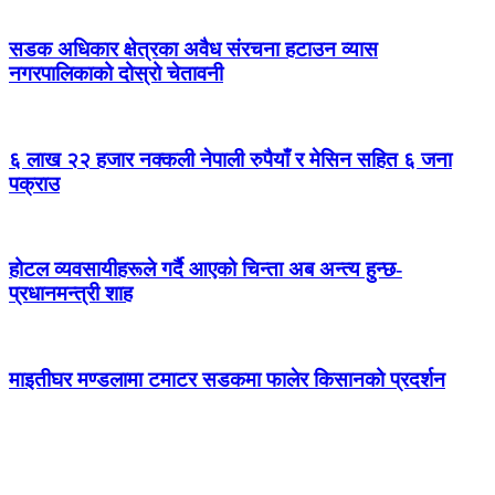
सडक अधिकार क्षेत्रका अवैध संरचना हटाउन व्यास
नगरपालिकाको दोस्रो चेतावनी
६ लाख २२ हजार नक्कली नेपाली रुपैयाँ र मेसिन सहित ६ जना
पक्राउ
होटल व्यवसायीहरूले गर्दै आएको चिन्ता अब अन्त्य हुन्छ-
प्रधानमन्त्री शाह
माइतीघर मण्डलामा टमाटर सडकमा फालेर किसानको प्रदर्शन