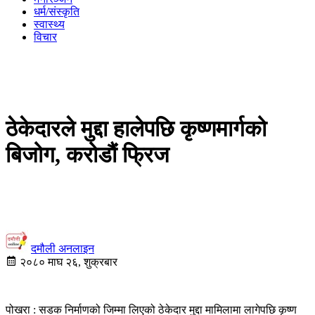
धर्म/संस्कृति
स्वास्थ्य
विचार
ठेकेदारले मुद्दा हालेपछि कृष्णमार्गको
बिजोग, करोडौं फ्रिज
दमौली अनलाइन
२०८० माघ २६, शुक्रबार
पोखरा : सडक निर्माणको जिम्मा लिएको ठेकेदार मुद्दा मामिलामा लागेपछि कृष्ण