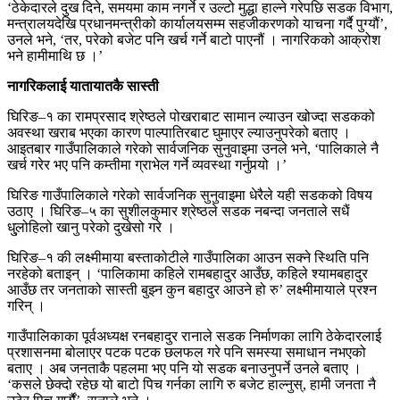
‘ठेकेदारले दुख दिने, समयमा काम नगर्ने र उल्टो मुद्धा हाल्ने गरेपछि सडक विभाग,
मन्त्रालयदेखि प्रधानमन्त्रीको कार्यालयसम्म सहजीकरणको याचना गर्दै पुग्यौं’,
उनले भने, ‘तर, परेको बजेट पनि खर्च गर्ने बाटो पाएनौं । नागरिकको आक्रोश
भने हामीमाथि छ ।’
नागरिकलाई यातायातकै सास्ती
घिरिङ–१ का रामप्रसाद श्रेष्ठले पोखराबाट सामान ल्याउन खोज्दा सडकको
अवस्था खराब भएका कारण पाल्पातिरबाट घुमाएर ल्याउनुपरेको बताए ।
आइतबार गाउँपालिकाले गरेको सार्वजनिक सुनुवाइमा उनले भने, ‘पालिकाले नै
खर्च गरेर भए पनि कम्तीमा ग्राभेल गर्ने व्यवस्था गर्नुपर्‍यो ।’
घिरिङ गाउँपालिकाले गरेको सार्वजनिक सुनुवाइमा धेरैले यही सडकको विषय
उठाए । घिरिङ–५ का सुशीलकुमार श्रेष्ठले सडक नबन्दा जनताले सधैं
धु्लोहिलो खानु परेको दुखेसो गरे ।
घिरिङ–१ की लक्ष्मीमाया बस्ताकोटीले गाउँपालिका आउन सक्ने स्थिति पनि
नरहेको बताइन् । ‘पालिकामा कहिले रामबहादुर आउँछ, कहिले श्यामबहादुर
आउँछ तर जनताको सास्ती बुझ्न कुन बहादुर आउने हो रु’ लक्ष्मीमायाले प्रश्न
गरिन् ।
गाउँपालिकाका पूर्वअध्यक्ष रनबहादुर रानाले सडक निर्माणका लागि ठेकेदारलाई
प्रशासनमा बोलाएर पटक पटक छलफल गरे पनि समस्या समाधान नभएको
बताए । अब जनताकै पहलमा भए पनि यो सडक बनाउनुपर्ने उनले बताए ।
‘कसले छेक्दो रहेछ यो बाटो पिच गर्नका लागि रु बजेट हाल्नुस्, हामी जनता नै