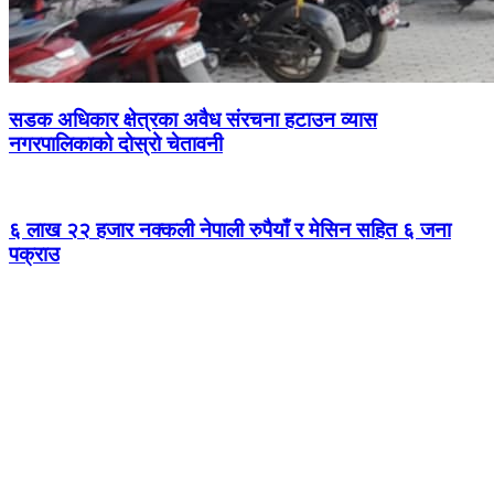
सडक अधिकार क्षेत्रका अवैध संरचना हटाउन व्यास
नगरपालिकाको दोस्रो चेतावनी
६ लाख २२ हजार नक्कली नेपाली रुपैयाँ र मेसिन सहित ६ जना
पक्राउ