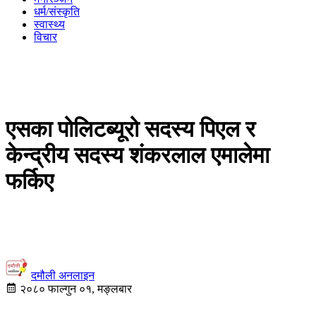
धर्म/संस्कृति
स्वास्थ्य
विचार
एसका पोलिटब्यूरो सदस्य पिएल र
केन्द्रीय सदस्य शंकरलाल एमालेमा
फर्किए
दमौली अनलाइन
२०८० फाल्गुन ०१, मङ्लबार