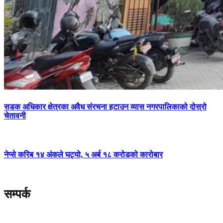
सडक अधिकार क्षेत्रका अवैध संरचना हटाउन व्यास नगरपालिकाको दोस्रो
चेतावनी
नेप्से करिब १४ अंकले घट्यो, ५ अर्ब १८ करोडको कारोबार
सम्पर्क