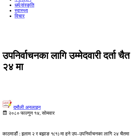
धर्म/संस्कृति
स्वास्थ्य
विचार
उपनिर्वाचनका लागि उम्मेदवारी दर्ता चैत
२४ मा
दमौली अनलाइन
२०८० फाल्गुन १४, सोमवार
काठमाडौं : इलाम २ र बझाङ १(१) मा हुने उप–उपनिर्वाचनका लागि २४ चैतमा