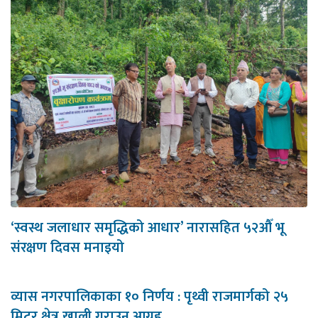
‘स्वस्थ जलाधार समृद्धिको आधार’ नारासहित ५२औँ भू
संरक्षण दिवस मनाइयो
व्यास नगरपालिकाका १० निर्णय : पृथ्वी राजमार्गको २५
मिटर क्षेत्र खाली गराउन आग्रह