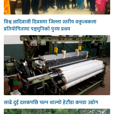
विश्व आदिवासी दिवसमा जिल्ला स्तरीय वक्तृत्वकला
प्रतियोगितामा पञ्चमुनिकाे पुनम प्रथम
साढे दुई दशकपछि चल्न थाल्यो हेटौँडा कपडा उद्योग