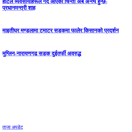
होटल व्यवसायीहरूले गर्दै आएको चिन्ता अब अन्त्य हुन्छ-
प्रधानमन्त्री शाह
माइतीघर मण्डलामा टमाटर सडकमा फालेर किसानको प्रदर्शन
मुग्लिन-नारायणगढ सडक दुईतर्फी अवरुद्ध
ताजा अपडेट