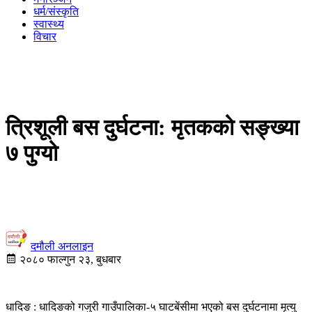
धर्म/संस्कृति
स्वास्थ्य
विचार
त्रिशूली बस दुर्घटना: मृतकको सङ्ख्या
७ पुग्यो
दमौली अनलाइन
२०८० फाल्गुन २३, बुधबार
धादिङ : धादिङको गजुरी गाउँपालिका-५ घाटबेंसीमा भएको बस दुर्घटनामा मृत्यु