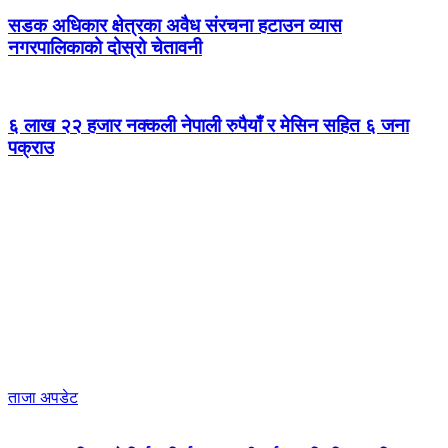
सडक अधिकार क्षेत्रका अवैध संरचना हटाउन व्यास
नगरपालिकाको दोस्रो चेतावनी
६ लाख २२ हजार नक्कली नेपाली रुपैयाँ र मेसिन सहित ६ जना
पक्राउ
ताजा अपडेट