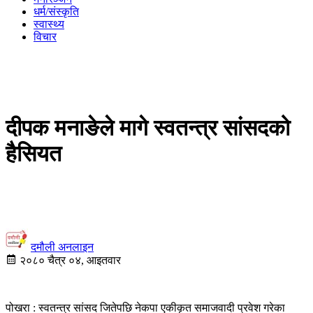
धर्म/संस्कृति
स्वास्थ्य
विचार
दीपक मनाङेले मागे स्वतन्त्र सांसदको
हैसियत
दमौली अनलाइन
२०८० चैत्र ०४, आइतवार
पोखरा : स्वतन्त्र सांसद जितेपछि नेकपा एकीकृत समाजवादी प्रवेश गरेका