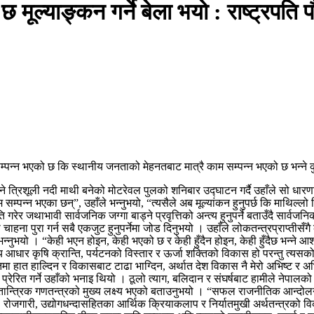
मूल्याङ्कन गर्ने बेला भयो : राष्ट्रपति 
 सम्पन्न भएको छ कि स्थानीय जनताको मेहनतबाट मात्रै काम सम्पन्न भएको छ भन्ने क
िशूली नदी माथी बनेको मोटरेवल पुलको शनिबार उद्घाटन गर्दै उहाँले सो धारणा व्य
 सम्पन्न भएका छन्”, उहाँले भन्नुभयो, “त्यसैले अब मूल्यांकन हुनुपर्छ कि माथिल्
ेर जथाभावी सार्वजनिक जग्गा बाड्ने प्रवृत्तिको अन्त्य हुनुपर्ने बताउँदै सार्वज
ना पुरा गर्न सबै एकजुट हुनुपर्नेमा जोड दिनुभयो । उहाँले लोकतन्त्रप्राप्तीसँ
नुभयो । “केही भएन होइन, केही भएको छ र केही हुँदैन होइन, केही हुँदैछ भन्न
य आधार कृषि क्रान्ति, पर्यटनको विस्तार र ऊर्जा शक्तिको विकास हो परन्तु त्यसको 
िमा हात हाल्दिन र विकासबाट टाढा भाग्दिन, अर्थात देश विकास नै मेरो अभिष्ट र अ
रेरित गर्ने उहाँको भनाइ थियो । ठूलो त्याग, बलिदान र संघर्षबाट हामीले नेपालको स
ान्त्रिक गणतन्त्रको मुख्य लक्ष्य भएको बताउनुभयो । “सफल राजनीतिक आन्दोलनको 
 उत्पादन, रोजगारी, उद्योगधन्दासहितका आर्थिक क्रियाकलाप र निर्यातमुखी अर्थतन्