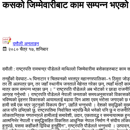
कसको जिम्मेवारीबाट काम सम्पन्न भएको छ 
दमौली अनलाइन
२०८० चैत्र १७, शनिबार
दमौली : राष्ट्रपति रामचन्द्र पौडेलले माथिल्लो जिम्मेवारीमा बसेकाहरुबाट काम
तनहुँको देवघाट–५ घिनाटार र चितवनको भरतपुर महानगरपालिका–१ ठिमुरा जोड्ने त्र
तर ती अलपत्र छन्, तर जहाँ स्थानीय जनताले मेहेनत गरेका छन्, त्यहाँ मात्रै काम
मात्र काम सम्पन्न भएका छन् । ” राष्ट्रपति पौडेलले अब भोटको र छाडा राजनीति गर
आग्रह गर्नुभयो । राष्ट्रपति पौडेलले नेपाली जनताको समयअनुसारको विकासको चाह
भविष्यको वृहत्तर विकासको आयामलाई बढावा दिन आशा एवम् भरोसा जगाएको छ भन्
हामी सबै एक भएर जुटनुको विकल्प छैन”, उहाँले भन्नुभयो । देशको समृद्धिको मुख्
आज पनि उभिएको छु, राष्ट्रपतिमा निर्वाचित भएपछि मैले भनेको पनि छु म राजनीत
लोकतान्त्रिक गणतन्त्रले हामीलाई समावेशी, उदार, एकतावद्ध र समन्वयात्मक हुन प्
आत्मनिर्भर नेपाली र समृद्धिसहित विकसित आधुनिक नेपाल निर्माण नै संघीय लोकत
हुनुपर्छ, यसमा कहींकतै द्विविधा हुनुहुँदैन”, राष्ट्रपति पौडेलले भन्नुभयो ।