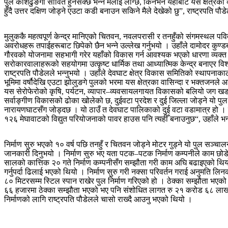
पुल कोशेढुङगा सावित हुनसक्छ भन्ने मलाई लाग्छ, किनभने यहीँबाट यस क्षेत्रक
हुँदै उत्तर दक्षिण जोड्ने एउटा कडी बनाउन सकिने मैले देखेको छु”, राष्ट्रपति पौड
मुलुककै महत्वपूर्ण केन्द्र मानिएको चितवन, नवलपरासी र तनहुँको संगमस्थल पवित्र
अवरोधहरू तपाईहरूबाट छिपेको छैन भन्ने उल्लेख गर्नुभयो । उहाँले दामोदर कुण्ड
गौरवको योजनामा सहभागी गरेर यहाँको विकास गर्न आवश्यक भएको धारणा व्यक्त गर
सरोकारवालाहरूको सहयोगमा उत्कृष्ट धार्मिक तथा आध्यात्मिक केन्द्र बनाएर विश
राष्ट्रपति पौडेलले भन्नुभयो । उहाँले देवघाट क्षेत्र विकास समितिको स्थापनाक
भूमिमा वर्षौदेखि एउटा झोलुङगे पुलको भरमा यस क्षेत्रका वासिन्दा र भक्तजनले 
यस सेरोफेरोको कृषि, पर्यटन, व्यापार–व्यवसायलगायत विकासको बलियो जग खडा ह
सर्वाङ्गीण विकासको ढोका खोलेको छ, दुईवटा प्रदेश र दुई जिल्ला जोड्ने यो पुल य
नारायणघाटसँग जोड्दछ । यो ठाउँ त देवघाट पालिकाको दुई वटा वडामात्र हो । सिङ्
१२६ मेघावाटको विद्युत परियोजनाको पावर हाउस पनि त्यहीँ बनाउनुछ“, उहाँले भन
निर्माण सुरु भएको १० वर्ष पछि तनहुँ र चितवन जोड्ने मोटर गुड्ने यो पुल सञ
जानकारी दिनुभयो । निर्माण सुरु भए यता पटक–पटक निर्माण कम्पनीले काम छोड
सालको कात्तिक २० गते निर्माण कम्पनीसँग सम्झौता गरी काम अघि बढाइएको थियो
गर्नुपर्दा ढिलाई भएको थियो । निर्माण सुरु गरी नक्सा परिवर्तन गराई अनुमति 
८० मिटरसम्म स्टिल स्पान राखेर पुल निर्माण गरिएको हो । ठेक्का सम्झौता भएको म
६६ हजारमा ठेक्का सम्झौता भएको भए पनि संशोधित लागत रु २१ करोड ६८ लाख ४८ ह
निर्माणको लागि राष्ट्रपति पौडेलले चासो राख्दै आउनु भएको थियो ।