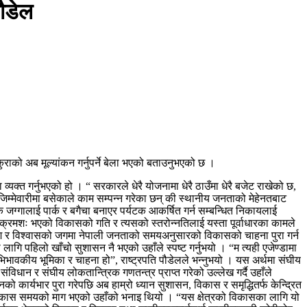
पौडेल
ुराको अब मूल्यांकन गर्नुपर्ने बेला भएको बताउनुभएको छ ।
क्त गर्नुभएको हो । “ सरकारले धेरै योजनामा धेरै ठाउँमा धेरै बजेट राखेको छ,
लो जिम्मेवारीमा बसेकाले काम सम्पन्न गरेका छन् की स्थानीय जनताको मेहेनतबाट
निक जग्गालाई पार्क र बगैचा बनाएर पर्यटक आकर्षित गर्न सम्बन्धित निकायलाई
गै क्रमशः भएको विकासको गति र त्यसको स्तरोन्नतिलाई यस्ता पूर्वाधारका कामले
े आश र विश्वासको जगमा नेपाली जनताको समयअनुसारको विकासको चाहना पुरा गर्न
लागि पहिलो खाँचो सुशासन नै भएको उहाँले स्पष्ट गर्नुभयो । “म त्यही एजेण्डामा
भिभावकीय भूमिका र चाहना हो”, राष्ट्रपति पौडेलले भन्नुभयो । यस अर्थमा संघीय
ंविधान र संघीय लोकतान्त्रिक गणतन्त्र प्राप्त गरेको उल्लेख गर्दै उहाँले
कार्यभार पुरा गरेपछि अब हाम्रो ध्यान सुशासन, विकास र समृद्धितर्फ केन्द्रित
त्रको विकास समयको माग भएको उहाँको भनाइ थियो । “यस क्षेत्रको विकासका लागि यो