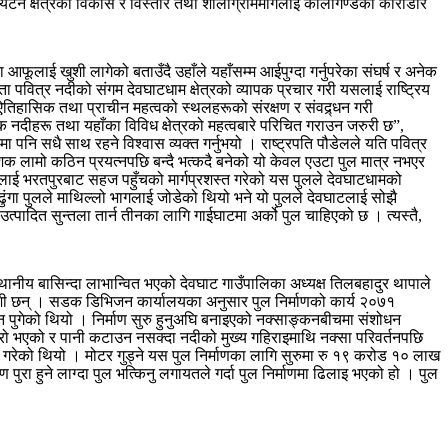
्यटन क्षेत्रको विकास र विस्तार तथा शालीग्राममार्गलाई कालीगण्डकी कोरीडोर
 आफूलाई खुशी लागेको बताउँदै उहाँले यहाँसम्म आईपुग्दा गर्नुपरेका संघर्ष र अनेक
ा पवित्र नदीको संगम देवघाटधाम क्षेत्रको व्यापक प्रचार गरी यसलाई राष्ट्रिय
ऐतिहासिक तथा प्राचीन महत्वको स्थलहरूको संरक्षण र संवद्र्धन गरी
क नदीहरू तथा यहाँका विविध क्षेत्रको महत्वबारे परिचित गराउन जरुरी छ”,
 पनि सधै साथ रहने विश्वास व्यक्त गर्नुभयो । राष्ट्रपति पौडेलले यति पवित्र
 दशक लामो कठिन प्रयत्नपछि बन्दै भत्कदै बनेको यो केवल एउटा पुल मात्र नभएर
ीलाई भरतपुरबाट सहज पहुँचको मार्गप्रशस्त गरेको यस पुलले देवघाटधामको
ासढुंगा पुलले माथिल्लो भागलाई जोडेको थियो भने यो पुलले देवघाटलाई सोझै
त्पादित सुन्तला तार्न तीनका लागि गाईघाटमा अर्को पुल चाहिएको छ । त्यस्तै,
थानीय बासिन्दा लाभान्वित भएको देवघाट गाउँपालिका अध्यक्ष तिलबहादुर थापाले
खुशी छन् । सडक डिभिजन कार्यालयका अनुसार पुल निर्माणको कार्य २०७१
न पुगेको थियो । निर्माण सुरु हुनुअघि बनाइएको नक्साङ्कनबीचमा संशोधन
गहिरो भएको र पानी कटाउन नसक्दा नदीको मुख्य गहिराइमाथि नक्सा परिवर्तनपछि
 काम गरेको थियो । मोटर गुड्ने यस पुल निर्माणका लागि सुरुमा रु १९ करोड १० लाख
 हुने लाग्दा पुल भत्किनु लगायतले गर्दा पुल निर्माणमा ढिलाइ भएको हो । पुल