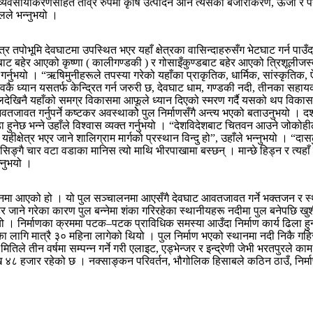
ो व्यवसायीकरणसहित तीव्र रुपमा कृषि उत्पादन अनि त्यसको बजारीकरण, ऊर्जा र पर
ेलले भन्नुभयो ।
 तपोभूमि देवघाटमा उपस्थित भएर यहाँ क्षेत्रका वासिन्दाहरुसँग भेटघाट गर्न पाउँदा
बाट बहेर आएको कृष्णा ( कालीगण्डकी ) र गोसाइँकुण्डबाट बहेर आएको त्रिशूलीजस्त
्नुभयो । “ऋषिमुनीहरूले तपस्या गरेको यहाँका प्राकृतिक, धार्मिक, सांस्कृतिक, 
्वकै ध्यान यसतर्फ केन्द्रित गर्न जरुरी छ, देवघाट धाम, गण्डकी नदी, तीनका सहाय
ालदेखिनै यहाँको समग्र विकासमा आफूले ध्यान दिएको स्मरण गर्दै यसको थप विकासमा
आवतजावत गर्नुपर्ने कष्टकर अवस्थाकोे पुल निर्माणसँगै अन्त्य भएको बताउनुभयो ।
ुनेछ भन्ने उहाँले विश्वास व्यक्त गर्नुभयो । “देशविदेशबाट चितवन आउने जोकोह
हीक्षेत्र भएर जाने शालिग्राम मार्गको प्रस्थान विन्दु हो”, उहाँले भन्नुभयो । “द
गै चार वटा वडाका मानिस त्यो माथि भीरपाखामा बस्छन् । मान्छे हिड्न र त्यहाँ उ
्नुभयो ।
्चालनमा आएको हो । यो पुल सञ्चालनमा आएसँगै देवघाट आवतजावत गर्ने भक्तजन र स्
ेर जाने गरेका कारण पुल बन्नेमा शंका गरिरहेका स्थानीयहरू नदीमा पुल बनेपछि 
 । निर्माणका क्रममा पटक–पटक प्राविधिक समस्या आउँदा निर्माण कार्य ढिला हु
लिनका लागि मात्रै ३० महिना लागेको थियो । पुल निर्माण भएको स्थानमा नदी निकै 
ितिले तीन वर्षमा सम्पन्न गर्ने गरी एलाइट, एड्भेन्जर र इन्द्रेणी जेभी भरतपुरले
जार रहेको छ । नक्साङ्कन परिवर्तन, भौगोलिक हिसाबले कठिन ठाउँ, निर्माण पुरा