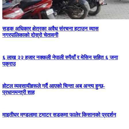
सडक अधिकार क्षेत्रका अवैध संरचना हटाउन व्यास
नगरपालिकाको दोस्रो चेतावनी
६ लाख २२ हजार नक्कली नेपाली रुपैयाँ र मेसिन सहित ६ जना
पक्राउ
होटल व्यवसायीहरूले गर्दै आएको चिन्ता अब अन्त्य हुन्छ-
प्रधानमन्त्री शाह
माइतीघर मण्डलामा टमाटर सडकमा फालेर किसानको प्रदर्शन