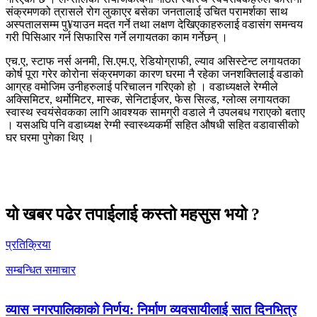
संक्रमणको त्रासले रोग लुकाएर बसेका जनतालाई उचित परामर्शका साथ
अस्पतालसम्म पु¥याउन मदत गर्ने तथा लक्षण देखिएकाहरुलाई वडासंग समन्वय
गरी पिसिआर गर्न सिफारिस गर्ने लगायतका काम गर्नेछन् ।
एच.ए, स्टाफ नर्स अनमी, सि.एम.ए, रेडियोग्राफी, ल्याव असिस्टेन्ट लगायतका
कोर्ष पूरा गरेर कोरोना संक्रमणका कारण घरमा नै रहेका जनशक्तिलाई वडाको
आग्रह वमोजिम उनीहरुलाई परिचालन गरिएको हो । वडाध्यक्षले रेग्मीले
अक्सिमिटर, थर्मोमिटर, मास्क, सेनिटाईजर, फेस सिल्ड, ग्लोव्स लगायतका
स्वास्थ स्वयंसेवकका लागि आवश्यक सामग्री वडाले नै उपलबध गराएको बताए
। यसअघि पनि वडाध्यक्ष रेग्मी स्वास्थ्यकर्मी सहित औषधी सहित वडावासीको
घर घरमा पुगेका थिए ।
यो खबर पढेर तपाईलाई कस्तो महसुस भयो ?
प्रतिक्रिया
सम्बन्धित समाचार
व्यास नगरपालिकाको निर्णय: निर्माण व्यवसायीलाई सात दिनभित्र