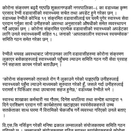
कोरोना संक्रमण बढ्दै गएपछि शुक्लागण्डकी नगरपालिका–८ का वडाध्यक्ष कृष्ण
प्रसाद रेग्मी वडावासीको स्वास्थ्यमा सचेत तथा अपडेट हुने गरेका छन् ।
वडाध्यक्ष रेग्मीले कोभिड १९ संक्रमित वडावासीलाई घर घरमै पुगेर स्वास्थ्य सेवा
प्रदान गर्नुका साथै उनीहरुको अवस्था अनुसारको औषधीको समेत व्यवस्थापन
गर्दै आएका छन् । कोरोना संक्रमित प्रत्येक वडावासीको स्वास्थ्यको अपडेटका
लागि उनले स्वास्थ्यकर्मी सहित १८ जनाको ‘आपतकालीन स्वास्थ्य स्वयम्सेवक’
समिति गठन समेत गरेका छन् ।
रेग्मीले भयवह अवस्थाबाट जोगाउनका लागि वडावासीहरुमा कोरोना संक्रमण
लुकाएर बसेकाहरुलाई स्वास्थ्यको पहुँचमा ल्याउन समिति गठन गरी सेवा प्रवाह
गर्न सहजता कायम गरेको बताउँछन् ।
‘कोरोना संक्रमणको त्रासले रोग नै लुकाउने गरेको पाइएपछि उनीहरुलाई
स्वास्थ्यको पहुँमा ल्याउने माध्यमको सुरुवात गरेको हुँ, जसले गर्दा उनीहरुलाई
परामर्श र पिसिआर तथा उपचारमा सहज हुनेछ,’ वडाध्यक्ष रेग्मीले भने ।
स्वास्थ शाखाका कर्मचारी नव गौतम, दिनेश थपलिया तथा सन्देश थापद्वारा १
दिने प्रशिक्षण प्रदान गरी कार्यक्षेत्रमा खटाइएका स्वयंसेवकहरुले उच्च
सतर्कताका साथ घरमा नै विरामिको चेकजाँच गर्ने व्यवस्था गरिएको उनले बताए
।
वि.एस.सि नर्सिङ्ग गरेकी मनिषा ढकाल लम्सालको संयोजकत्वमा समिति गठन
गरिएको छ । लम्सालको संयोजकत्वमा गठित स्वास्थ स्वयंसेवकहरुले कोरोना