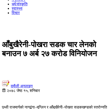
धर्म/संस्कृति
स्वास्थ्य
विचार
आँबुखैरेनी-पोखरा सडक चार लेनको
बनाउन ७ अर्ब २७ करोड विनियोजन
दमौली अनलाइन
२०७८ जेष्ठ १५, शनिबार
पृथ्वी राजमार्गको नागढुंगा–मुग्लिन र आँबुखैरेनी–पोखरा सडकखण्डको स्तरोन्नति