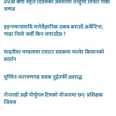
४४औँ बीपी स्मृति दिवसका अवसरमा तनहुँमा विचार गोष्ठी
सम्पन्न
इङ्ग्ल्यान्डमाथि मनोवैज्ञानिक दबाब बनाउदै अर्जेन्टिना,
गाढा निलो जर्सी किन लगाउदैछ ?
माइतीघर मण्डलामा टमाटर सडकमा फालेर किसानको
प्रदर्शन
मुग्लिन-नारायणगढ सडक दुईतर्फी अवरुद्ध
रोनाल्डो अझै पोर्चुगल टिमको योजनामा छन्- प्रशिक्षक
जिसस