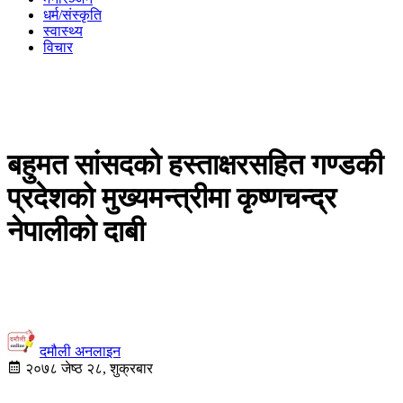
धर्म/संस्कृति
स्वास्थ्य
विचार
बहुमत सांसदको हस्ताक्षरसहित गण्डकी
प्रदेशको मुख्यमन्त्रीमा कृष्णचन्द्र
नेपालीको दाबी
दमौली अनलाइन
२०७८ जेष्ठ २८, शुक्रबार